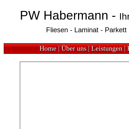
PW Habermann -
PW Habermann -
Ih
Ih
Fliesen - Laminat - Parkett 
Fliesen - Laminat - Parkett
Home
|
Über uns
|
Leistungen
|
Home | Über uns | Leistungen | 