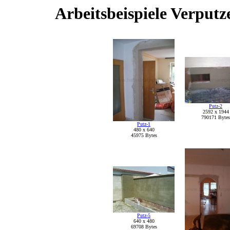
Arbeitsbeispiele Verpu
Putz-2
2592 x 1944
790171 Bytes
Putz-1
480 x 640
45975 Bytes
Putz-5
640 x 480
69708 Bytes